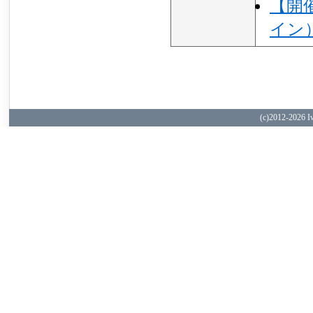
【開
イン
(c)2012-
2026 Iw