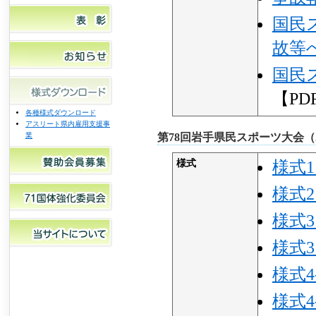
国民
故等
国民
【PD
各種様式ダウンロード
アスリート県内雇用支援事
業
第78回岩手県民スポーツ大会（202
様式
様式
様式
様式
様式
様式
様式