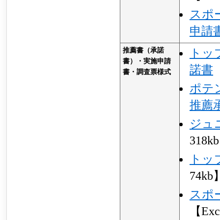
スポ
申請
推薦書（承諾
トッ
書）・実施申請
諾書
書・調査票様式
ポテ
推薦
ジュ
318k
トッ
74kb
スポ
【Exc