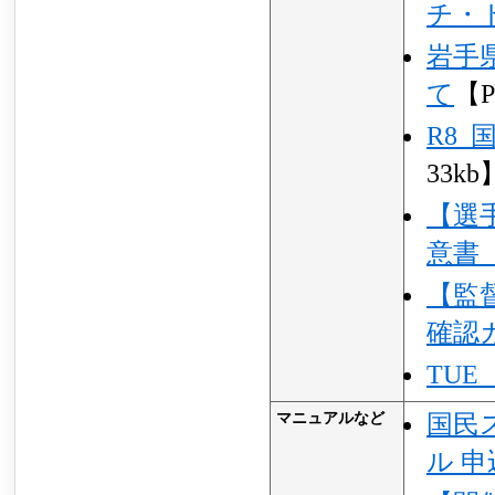
チ・
岩手
て
【P
R8
33kb
【選
意書
【監
確認
TU
マニュアルなど
国民
ル 申込