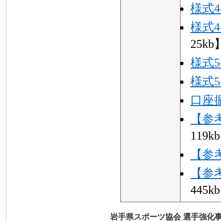
様式
様式
25kb
様式5
様式5
口座
【参
119k
【参
【参
445k
岩手県スポーツ協会 選手強化