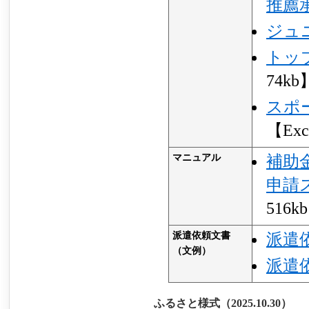
推薦
ジュ
トッ
74kb
スポ
【Exc
マニュアル
補助
申請
516k
派遣依頼文書
派遣
（文例）
派遣
ふるさと様式（2025.10.30）