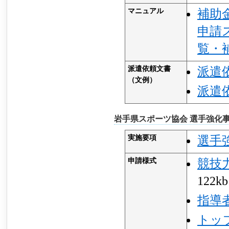
マニュアル
補助
申請
覧・
派遣依頼文書
派遣
（文例）
派遣
岩手県スポーツ協会 選手強化
実施要項
選手
申請様式
競技
122k
指導
トッ