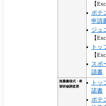
【Exc
ポテ
申請
ジュ
【Exc
トッ
【Exc
スポ
請書
推薦書様式・希
トッ
望研修調査票
諾書
ポテ