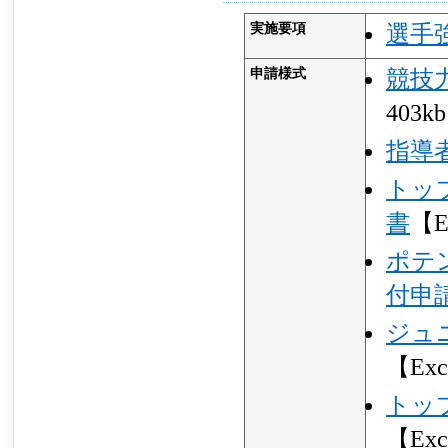
実施要項
選手
申請様式
競技
403k
指導
トッ
書
【E
ポテ
付申
ジュ
【Exc
トッ
【Exc