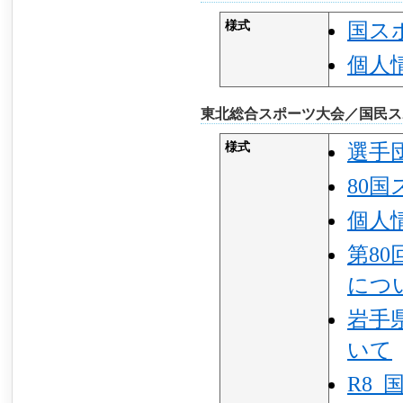
様式
国ス
個人
東北総合スポーツ大会／国民スポー
様式
選手
80
個人
第8
につ
岩手
いて
R8