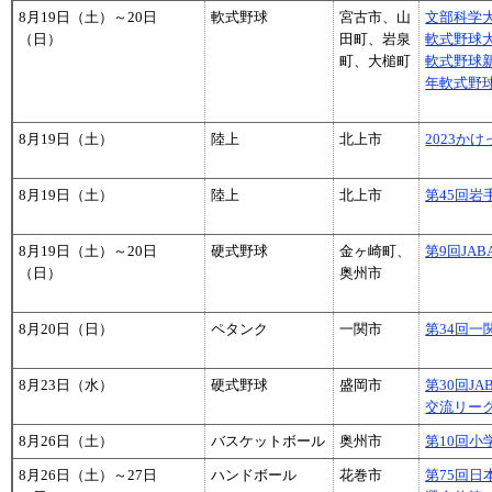
8月19日（土）～20日
軟式野球
宮古市、山
文部科学
（日）
田町、岩泉
軟式野球
町、大槌町
軟式野球
年軟式野
8月19日（土）
陸上
北上市
2023か
8月19日（土）
陸上
北上市
第45回岩
8月19日（土）～20日
硬式野球
金ヶ崎町、
第9回JA
（日）
奥州市
8月20日（日）
ペタンク
一関市
第34回
8月23日（水）
硬式野球
盛岡市
第30回J
交流リー
8月26日（土）
バスケットボール
奥州市
第10回小
8月26日（土）～27日
ハンドボール
花巻市
第75回