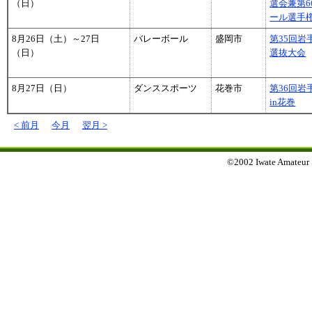
（日）
選会兼第
ール選手
8月26日（土）～27日
バレーボール
盛岡市
第35回
（日）
選抜大会
8月27日（日）
ダンススポーツ
花巻市
第36回
in花巻
< 前月
今月
翌月 >
©2002 Iwate Amateur Sp