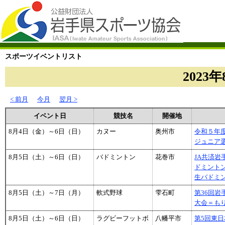
スポーツイベントリスト
2023年
< 前月
今月
翌月 >
イベント日
競技名
開催地
8月4日（金）～6日（日）
カヌー
奥州市
令和５年
ジュニア
8月5日（土）～6日（日）
バドミントン
花巻市
JA共済岩
ドミント
生バドミ
8月5日（土）～7日（月）
軟式野球
雫石町
第36回
大会＝も
8月5日（土）～6日（日）
ラグビーフットボ
八幡平市
第5回東