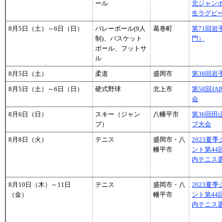
ール
北ジャン
生ラグビ
8月5日（土）～6日（日）
バレーボール(9人
葛巻町
第71回
制)、バスケット
門）
ボール、フットサ
ル
8月5日（土）
柔道
盛岡市
第38回
8月5日（土）～6日（日）
硬式野球
北上市
第58回J
会
8月6日（日）
スキー（ジャン
八幡平市
第36回
プ）
プ大会
8月8日（火）
テニス
盛岡市・八
2023夏
幡平市
ント第4
内テニス
8月10日（木）～11日
テニス
盛岡市・八
2023夏
（金）
幡平市
ント第4
内テニス