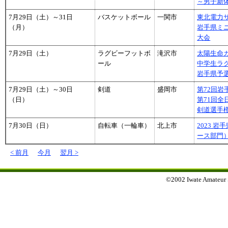
～男子新
7月29日（土）～31日
バスケットボール
一関市
東北電力サ
（月）
岩手県ミ
大会
7月29日（土）
ラグビーフットボ
滝沢市
太陽生命カ
ール
中学生ラ
岩手県予
7月29日（土）～30日
剣道
盛岡市
第72回
（日）
第71回全
剣道選手
7月30日（日）
自転車（一輪車）
北上市
2023 
ース部門
< 前月
今月
翌月 >
©2002 Iwate Amateur Sp