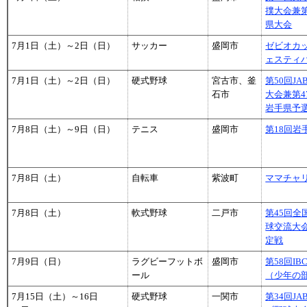
撲大会兼
県大会
7月1日（土）～2日（日）
サッカー
盛岡市
ゼビオカ
ェスティバ
7月1日（土）～2日（日）
硬式野球
宮古市、釜
第50回J
石市
大会兼第
岩手県予
7月8日（土）～9日（日）
テニス
盛岡市
第18回岩
7月8日（土）
自転車
紫波町
ママチャリ
7月8日（土）
軟式野球
二戸市
第45回
球交流大
定戦
7月9日（日）
ラグビーフットボ
盛岡市
第58回I
ール
（少年の
7月15日（土）～16日
硬式野球
一関市
第34回J