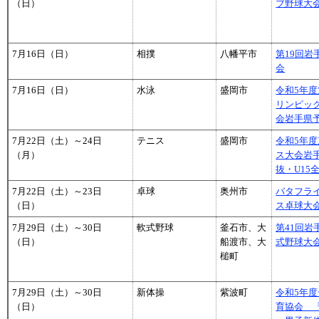
（日）
ブ野球大
7月16日（日）
相撲
八幡平市
第19回
会
7月16日（日）
水泳
盛岡市
令和5年度
リンピッ
会岩手県
7月22日（土）～24日
テニス
盛岡市
令和5年
（月）
ス大会岩手
抜・U15
7月22日（土）～23日
卓球
奥州市
バタフラ
（日）
ス卓球大
7月29日（土）～30日
軟式野球
釜石市、大
第41回
（日）
船渡市、大
式野球大
槌町
7月29日（土）～30日
新体操
紫波町
令和5年
（日）
育協会 