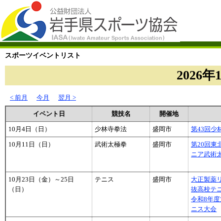
スポーツイベントリスト
2026年
< 前月
今月
翌月 >
イベント日
競技名
開催地
10月4日（日）
少林寺拳法
盛岡市
第43回
10月11日（日）
武術太極拳
盛岡市
第20回
ニア武術
10月23日（金）～25日
テニス
盛岡市
大正製薬
（日）
抜高校テ
令和8年度
ニス大会