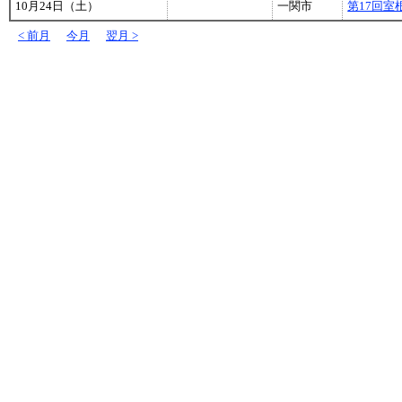
10月24日（土）
一関市
第17回
< 前月
今月
翌月 >