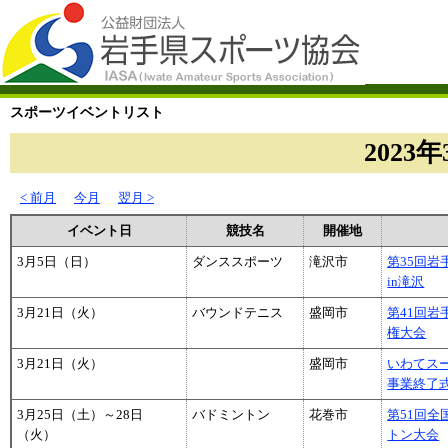
スポーツイベントリスト
2023年
< 前月
今月
翌月 >
イベント日
競技名
開催地
3月5日（日）
ダンススポーツ
滝沢市
第35回
in滝沢
3月21日（火）
バウンドテニス
盛岡市
第41回
権大会
3月21日（火）
盛岡市
いわてス
事業終了
3月25日（土）～28日
バドミントン
花巻市
第51回
（火）
トン大会