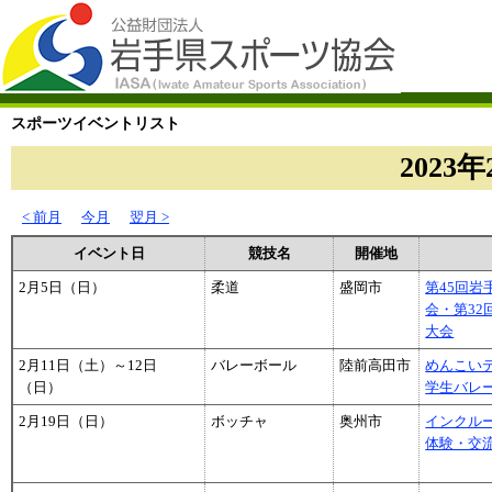
スポーツイベントリスト
2023年
< 前月
今月
翌月 >
イベント日
競技名
開催地
2月5日（日）
柔道
盛岡市
第45回
会・第3
大会
2月11日（土）～12日
バレーボール
陸前高田市
めんこい
（日）
学生バレ
2月19日（日）
ボッチャ
奥州市
インクル
体験・交