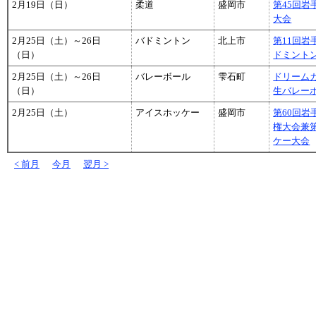
2月19日（日）
柔道
盛岡市
第45回
大会
2月25日（土）～26日
バドミントン
北上市
第11回
（日）
ドミント
2月25日（土）～26日
バレーボール
雫石町
ドリーム
（日）
生バレー
2月25日（土）
アイスホッケー
盛岡市
第60回
権大会兼第
ケー大会
< 前月
今月
翌月 >