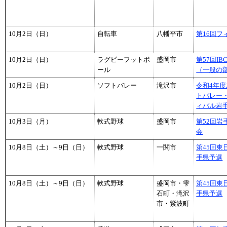
10月2日（日）
自転車
八幡平市
第16回フ
10月2日（日）
ラグビーフットボ
盛岡市
第57回I
ール
（一般の
10月2日（日）
ソフトバレー
滝沢市
令和4年度
トバレー
ィバル岩
10月3日（月）
軟式野球
盛岡市
第52回
会
10月8日（土）～9日（日）
軟式野球
一関市
第45回東
手県予選
10月8日（土）～9日（日）
軟式野球
盛岡市・雫
第45回東
石町・滝沢
手県予選
市・紫波町