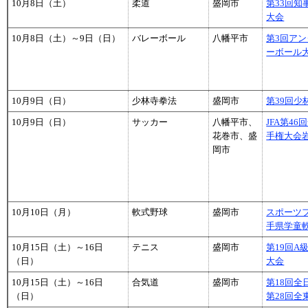
10月8日（土）
柔道
盛岡市
第33回
大会
10月8日（土）～9日（日）
バレーボール
八幡平市
第3回アン
ーボール
10月9日（日）
少林寺拳法
盛岡市
第39回
10月9日（日）
サッカー
八幡平市、
JFA第46
花巻市、盛
手権大会
岡市
10月10日（月）
軟式野球
盛岡市
スポーツフ
手県学童
10月15日（土）～16日
テニス
盛岡市
第19回A
（日）
大会
10月15日（土）～16日
合気道
盛岡市
第18回
（日）
第28回