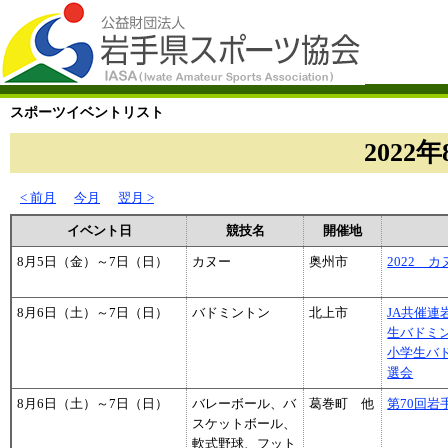
スポーツイベントリスト
2022年
< 前月
今月
翌月 >
イベント日
競技名
開催地
8月5日（金）～7日（日）
カヌー
奥州市
2022 
8月6日（土）～7日（日）
バドミントン
北上市
JA共催連
生バドミ
小学生バ
選会
8月6日（土）～7日（日）
バレーボール、バ
葛巻町 他
第70回岩
スケットボール、
軟式野球、フット