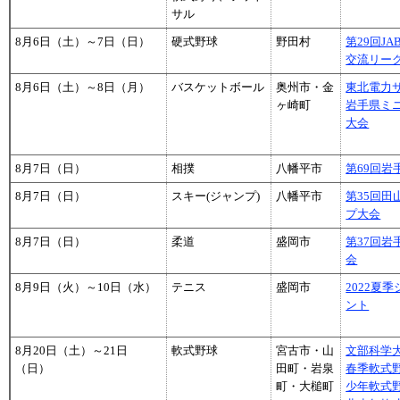
サル
8月6日（土）～7日（日）
硬式野球
野田村
第29回J
交流リー
8月6日（土）～8日（月）
バスケットボール
奥州市・金
東北電力
ヶ崎町
岩手県ミ
大会
8月7日（日）
相撲
八幡平市
第69回
8月7日（日）
スキー(ジャンプ)
八幡平市
第35回
プ大会
8月7日（日）
柔道
盛岡市
第37回
会
8月9日（火）～10日（水）
テニス
盛岡市
2022夏
ント
8月20日（土）～21日
軟式野球
宮古市・山
文部科学
（日）
田町・岩泉
春季軟式
町・大槌町
少年軟式