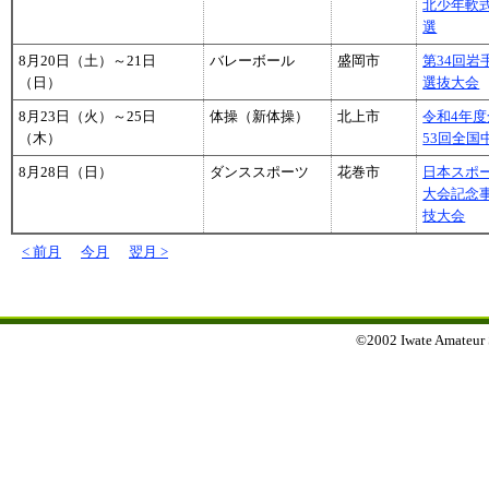
北少年軟
選
8月20日（土）～21日
バレーボール
盛岡市
第34回
（日）
選抜大会
8月23日（火）～25日
体操（新体操）
北上市
令和4年
（木）
53回全
8月28日（日）
ダンススポーツ
花巻市
日本スポー
大会記念
技大会
< 前月
今月
翌月 >
©2002 Iwate Amateur Sp