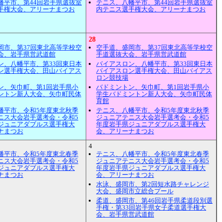
幡平市、第44回岩手県選抜室
テニス、八幡平市、第44回岩手県選抜室
手権大会、アリーナまつお
内テニス選手権大会、アリーナまつお
28
岡市、第37回東北高等学校空
空手道、盛岡市、第37回東北高等学校空
会、岩手県営武道館
手道選抜大会、岩手県営武道館
ン、八幡平市、第33回東日本
バイアスロン、八幡平市、第33回東日本
ン選手権大会、田山バイアス
バイアスロン選手権大会、田山バイアス
ロン競技場
ン、矢巾町、第1回岩手県小
バドミントン、矢巾町、第1回岩手県小
ントン新人大会、矢巾町民体
学生バドミントン新人大会、矢巾町民体
育館
幡平市、令和5年度東北秋季
テニス、八幡平市、令和5年度東北秋季
ニス大会岩手選考会・令和5
ジュニアテニス大会岩手選考会・令和5
ジュニアダブルス選手権大
年度岩手県ジュニアダブルス選手権大
ナまつお
会、アリーナまつお
4
幡平市、令和5年度東北春季
テニス、八幡平市、令和5年度東北春季
ニス大会岩手選考会・令和5
ジュニアテニス大会岩手選考会・令和5
ジュニアダブルス選手権大
年度岩手県ジュニアダブルス選手権大
ナまつお
会、アリーナまつお
水泳、盛岡市、第2回短水路チャレンジ
大会、盛岡市立総合プール
柔道、盛岡市、第46回岩手県柔道段別選
手権・第33回岩手県女子柔道選手権大
会、岩手県営武道館