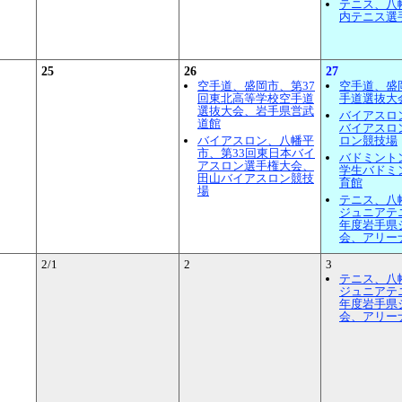
テニス、八
内テニス選
25
26
27
空手道、盛岡市、第37
空手道、盛
回東北高等学校空手道
手道選抜大
選抜大会、岩手県営武
バイアスロ
道館
バイアスロ
バイアスロン、八幡平
ロン競技場
市、第33回東日本バイ
バドミント
アスロン選手権大会、
学生バドミ
田山バイアスロン競技
育館
場
テニス、八
ジュニアテ
年度岩手県
会、アリー
2/1
2
3
テニス、八
ジュニアテ
年度岩手県
会、アリー