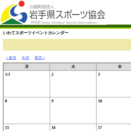
いわてスポーツイベントカレンダー
< 前月
今月
翌月 >
月
火
水
1/1
2
3
8
9
10
15
16
17