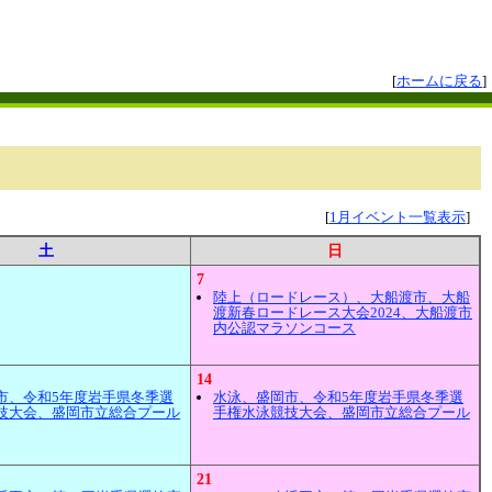
[
ホームに戻る
]
[
1月イベント一覧表示
]
土
日
7
陸上（ロードレース）、大船渡市、大船
渡新春ロードレース大会2024、大船渡市
内公認マラソンコース
14
市、令和5年度岩手県冬季選
水泳、盛岡市、令和5年度岩手県冬季選
技大会、盛岡市立総合プール
手権水泳競技大会、盛岡市立総合プール
21