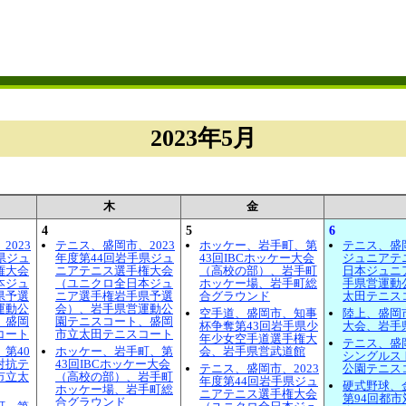
2023年5月
木
金
4
5
6
2023
テニス、盛岡市、2023
ホッケー、岩手町、第
テニス、盛岡
県ジュ
年度第44回岩手県ジュ
43回IBCホッケー大会
ジュニアテ
権大会
ニアテニス選手権大会
（高校の部）、岩手町
日本ジュニ
本ジュ
（ユニクロ全日本ジュ
ホッケー場、岩手町総
手県営運動
県予選
ニア選手権岩手県予選
合グラウンド
太田テニス
運動公
会）、岩手県営運動公
空手道、盛岡市、知事
陸上、盛岡
、盛岡
園テニスコート、盛岡
杯争奪第43回岩手県少
大会、岩手
コート
市立太田テニスコート
年少女空手道選手権大
テニス、盛
第40
ホッケー、岩手町、第
会、岩手県営武道館
シングルス
対抗テ
43回IBCホッケー大会
テニス、盛岡市、2023
公園テニス
市立太
（高校の部）、岩手町
年度第44回岩手県ジュ
硬式野球、
ホッケー場、岩手町総
ニアテニス選手権大会
第94回都
合グラウンド