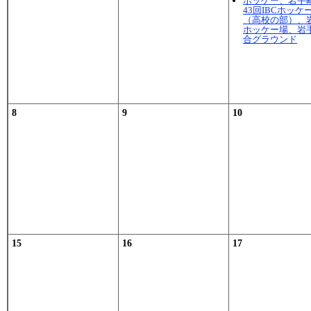
ホッケー、岩手
43回IBCホッケ
（高校の部）、
ホッケー場、岩
合グラウンド
8
9
10
15
16
17