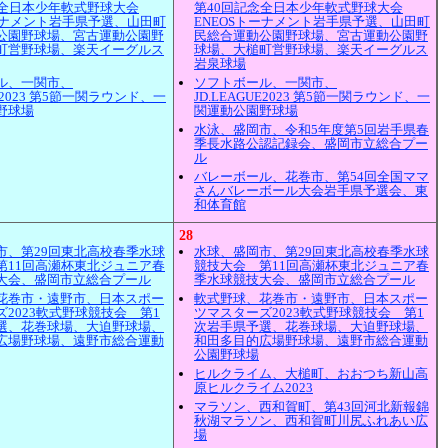
念全日本少年軟式野球大会
第40回記念全日本少年軟式野球大会
トーナメント岩手県予選、山田町
ENEOSトーナメント岩手県予選、山田町
公園野球場、宮古運動公園野
民総合運動公園野球場、宮古運動公園野
町営野球場、楽天イーグルス
球場、大槌町営野球場、楽天イーグルス
岩泉球場
ル、一関市、
ソフトボール、一関市、
UE2023 第5節一関ラウンド、一
JD.LEAGUE2023 第5節一関ラウンド、一
野球場
関運動公園野球場
水泳、盛岡市、令和5年度第5回岩手県春
季長水路公認記録会、盛岡市立総合プー
ル
バレーボール、花巻市、第54回全国ママ
さんバレーボール大会岩手県予選会、東
和体育館
28
市、第29回東北高校春季水球
水球、盛岡市、第29回東北高校春季水球
第11回高瀬杯東北ジュニア春
競技大会 第11回高瀬杯東北ジュニア春
大会、盛岡市立総合プール
季水球競技大会、盛岡市立総合プール
花巻市・遠野市、日本スポー
軟式野球、花巻市・遠野市、日本スポー
2023軟式野球競技会 第1
ツマスターズ2023軟式野球競技会 第1
選、花巻球場、大迫野球場、
次岩手県予選、花巻球場、大迫野球場、
広場野球場、遠野市総合運動
和田多目的広場野球場、遠野市総合運動
公園野球場
ヒルクライム、大槌町、おおつち新山高
原ヒルクライム2023
マラソン、西和賀町、第43回河北新報錦
秋湖マラソン、西和賀町川尻ふれあい広
場