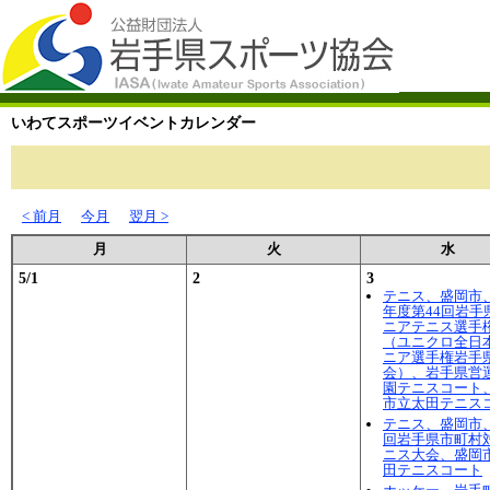
いわてスポーツイベントカレンダー
< 前月
今月
翌月 >
月
火
水
5/1
2
3
テニス、盛岡市、
年度第44回岩手
ニアテニス選手
（ユニクロ全日
ニア選手権岩手
会）、岩手県営
園テニスコート
市立太田テニス
テニス、盛岡市、
回岩手県市町村
ニス大会、盛岡
田テニスコート