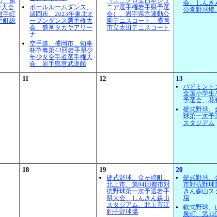
町、第
（ユニクロ全日本ジュ
会、しんき
ー大会
ボールルームダンス、
ニア選手権岩手県予選
公園野球場
岩手町
盛岡市、2023年東北オ
会）、岩手県営運動公
手町総
ープンダンス選手権大
園テニスコート、盛岡
会、盛岡タカヤアリー
市立太田テニスコート
ナ
空手道、盛岡市、知事
杯争奪第43回岩手県少
年少女空手道選手権大
会、岩手県営武道館
11
12
13
バドミント
全国小学生
予選会、花
硬式野球、
球第一次予
スタジアム
18
19
20
硬式野球、金ヶ崎町、
硬式野球、
北上市、第94回都市対
市対抗野球
抗野球第一次予選岩手
きん森山ス
県大会、しんきん森山
場
スタジアム、北上市江
軟式野球、
釣子野球場
泉町、第5