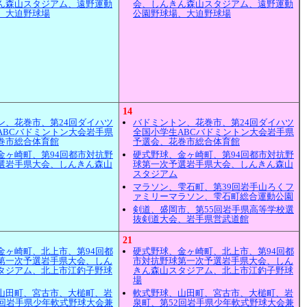
ん森山スタジアム、遠野運動
会、しんきん森山スタジアム、遠野運動
、大迫野球場
公園野球場、大迫野球場
14
ン、花巻市、第24回ダイハツ
バドミントン、花巻市、第24回ダイハツ
ABCバドミントン大会岩手県
全国小学生ABCバドミントン大会岩手県
巻市総合体育館
予選会、花巻市総合体育館
金ヶ崎町、第94回都市対抗野
硬式野球、金ヶ崎町、第94回都市対抗野
選岩手県大会、しんきん森山
球第一次予選岩手県大会、しんきん森山
スタジアム
マラソン、雫石町、第39回岩手山ろくフ
ァミリーマラソン、雫石町総合運動公園
剣道、盛岡市、第55回岩手県高等学校選
抜剣道大会、岩手県営武道館
21
金ヶ崎町、北上市、第94回都
硬式野球、金ヶ崎町、北上市、第94回都
第一次予選岩手県大会、しん
市対抗野球第一次予選岩手県大会、しん
タジアム、北上市江釣子野球
きん森山スタジアム、北上市江釣子野球
場
山田町、宮古市、大槌町、岩
軟式野球、山田町、宮古市、大槌町、岩
2回岩手県少年軟式野球大会兼
泉町、第52回岩手県少年軟式野球大会兼