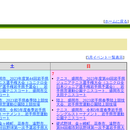
[
ホームに戻る
]
[
5月イベント一覧表示
]
土
日
7
市、2023年度第44回岩手県
テニス、盛岡市、2023年度第44回岩手県
ニス選手権大会（ユニクロ全
ジュニアテニス選手権大会（ユニクロ全
ア選手権岩手県予選会）、岩
日本ジュニア選手権岩手県予選会）、岩
公園テニスコート、盛岡市立
手県営運動公園テニスコート、盛岡市立
コート
太田テニスコート
市、2023岩手県春季陸上競技
陸上、盛岡市、2023岩手県春季陸上競技
県営運動公園陸上競技場
大会、岩手県営運動公園陸上競技場
岡市、令和5年度春季岩手県
テニス、盛岡市、令和5年度春季岩手県
トーナメント、岩手県営運動
シングルストーナメント、岩手県営運動
コート
公園テニスコート
金ヶ崎町、花巻市、遠野市、
硬式野球、金ヶ崎町、花巻市、遠野市、
市対抗野球第一次予選岩手県大
第94回都市対抗野球第一次予選岩手県大