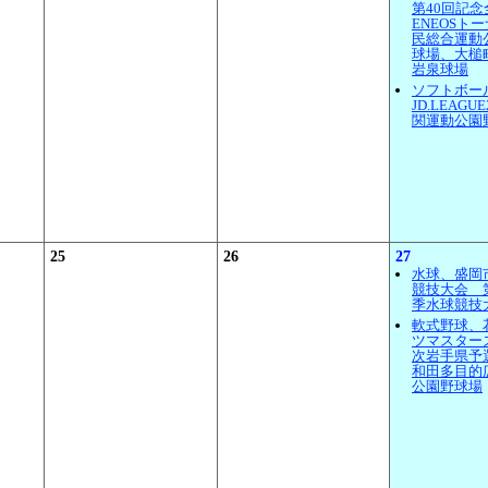
第40回記
ENEOS
民総合運動
球場、大槌
岩泉球場
ソフトボー
JD.LEAG
関運動公園
25
26
27
水球、盛岡
競技大会 
季水球競技
軟式野球、
ツマスターズ
次岩手県予
和田多目的
公園野球場