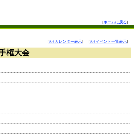
[
ホームに戻る
]
[
9月カレンダー表示
]
[
9月イベント一覧表示
]
手権大会