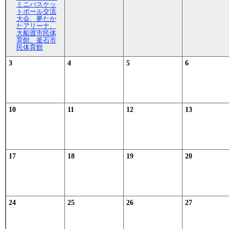
ミニバスケッ
トボール交流
大会、夢たか
たアリーナ、
大船渡市民体
育館、釜石市
民体育館
3
4
5
6
10
11
12
13
17
18
19
20
24
25
26
27