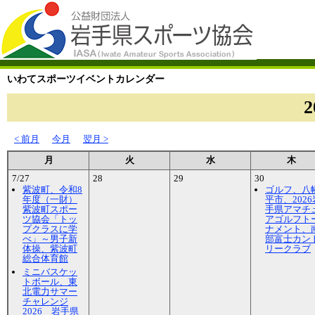
いわてスポーツイベントカレンダー
< 前月
今月
翌月 >
月
火
水
木
7/27
28
29
30
紫波町、令和8
ゴルフ、八
年度（一財）
平市、2026
紫波町スポー
手県アマチ
ツ協会「トッ
アゴルフト
プクラスに学
ナメント、
べ」～男子新
部富士カン
体操、紫波町
リークラブ
総合体育館
ミニバスケッ
トボール、東
北電力サマー
チャレンジ
2026 岩手県