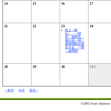
14
15
16
17
21
22
23
24
陸上（駅
伝）、一関
市・盛岡市、
第81回一関・
盛岡間駅伝競
走大会、一関
～盛岡間
28
29
30
12/1
< 前月
今月
翌月 >
©2002 Iwate Amateur Sp