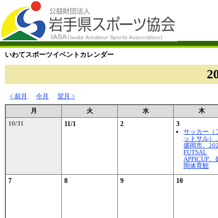
いわてスポーツイベントカレンダー
2
< 前月
今月
翌月 >
月
火
水
木
10/31
11/1
2
3
サッカー（
ットサル）
盛岡市、202
FUTSAL
APPICUP、
岡体育館
7
8
9
10