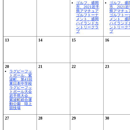
ゴルフ、盛岡
ゴルフ、盛
市、2021岩手
市、2021岩
県アマチュア
県アマチュ
ゴルフトーナ
ゴルフトー
メント、盛岡
メント、盛
ハイランドカ
ハイランド
ントリークラ
ントリーク
ブ
ブ
13
14
15
16
20
21
22
23
ラグビーフッ
トボール、紫
波町、第41回
東日本中学校
ラグビーフッ
トボール大会
岩手県大会、
紫波町総合運
動公園 陸上
競技場
27
28
29
30