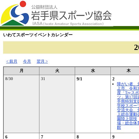
いわてスポーツイベントカレンダー
< 前月
今月
翌月 >
月
火
水
木
8/30
31
9/1
2
障がい者、
上市、令和
度「Tryス
ツ」第17回
手県特別支
学校スポー
交流大会、
上総合運動
園陸上競技
場・総合体
館
6
7
8
9